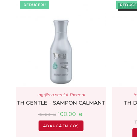
REDUCERI!
REDUCER
OUT OF
Ingrijirea parului
,
Thermal
In
TH GENTLE – SAMPON CALMANT
TH 
100.00
lei
115.00
lei
1
ADAUGĂ ÎN COȘ