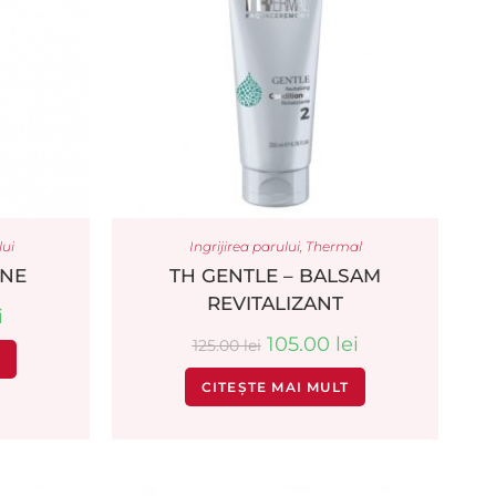
lui
Ingrijirea parului
,
Thermal
INE
TH GENTLE – BALSAM
REVITALIZANT
i
105.00
lei
125.00
lei
T
CITEȘTE MAI MULT