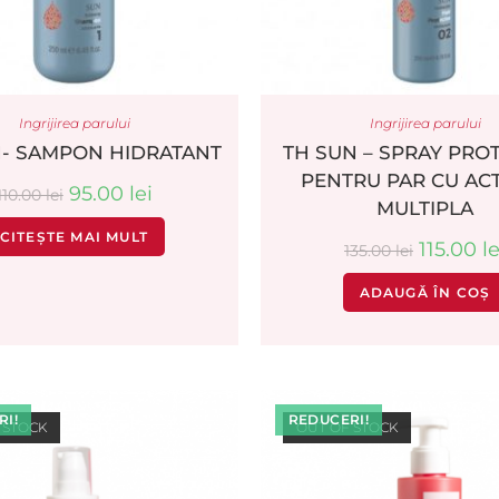
Ingrijirea parului
Ingrijirea parului
N- SAMPON HIDRATANT
TH SUN – SPRAY PRO
PENTRU PAR CU AC
95.00
lei
110.00
lei
MULTIPLA
CITEȘTE MAI MULT
115.00
le
135.00
lei
ADAUGĂ ÎN COȘ
I!
REDUCERI!
 STOCK
OUT OF STOCK