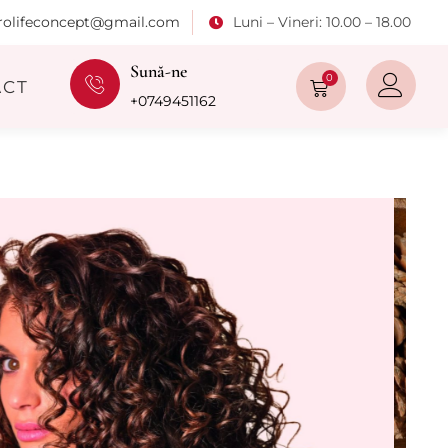
rolifeconcept@gmail.com
Luni – Vineri: 10.00 – 18.00
Sună-ne
0
ACT
+0749451162