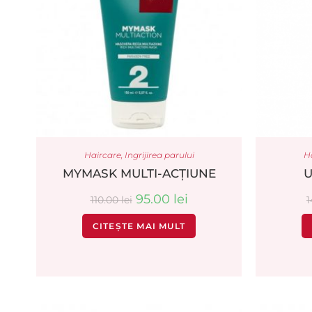
Haircare
,
Ingrijirea parului
H
MYMASK MULTI-ACȚIUNE
U
95.00
lei
110.00
lei
1
CITEȘTE MAI MULT