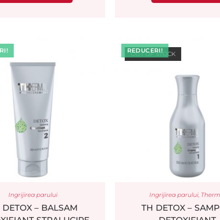
I!
REDUCERI!
OUT OF STOCK
Ingrijirea parului
Ingrijirea parului
,
Therm
 DETOX – BALSAM
TH DETOX – SAM