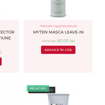
Haircare
,
Ingrijirea parului
TECTOR
MYTEN MASCA LEAVE-IN
TIUNE
90.00
lei
110.00
lei
ADAUGĂ ÎN COȘ
i
REDUCERI!
OUT OF STOCK