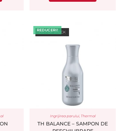
REDUCERI!
OUT OF STOCK
al
Ingrijirea parului
,
Thermal
PON
TH BALANCE – SAMPON DE