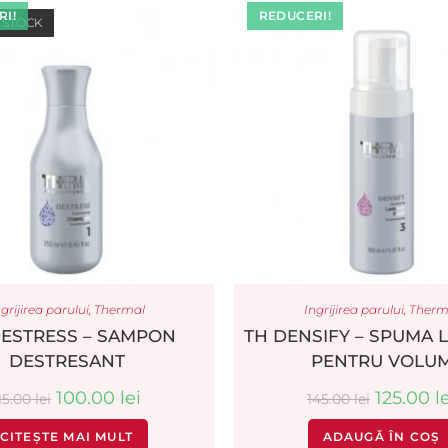
I!
REDUCERI!
 STOCK
grijirea parului
,
Thermal
Ingrijirea parului
,
Therm
DESTRESS – SAMPON
TH DENSIFY – SPUMA L
DESTRESANT
PENTRU VOLU
100.00
lei
125.00
l
15.00
lei
145.00
lei
CITEȘTE MAI MULT
ADAUGĂ ÎN COȘ