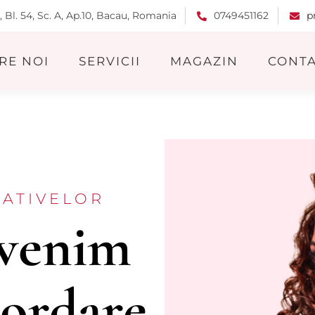
4, Bl. 54, Sc. A, Ap.10, Bacau, Romania
0749451162
p
RE NOI
SERVICII
MAGAZIN
CONT
NATIVELOR
 venim
bordare