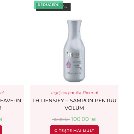
REDUCERI!
OUT OF STOCK
al
Ingrijirea parului
,
Thermal
EAVE-IN
TH DENSIFY – SAMPON PENTRU
M
VOLUM
ei
100.00
lei
115.00
lei
CITEȘTE MAI MULT