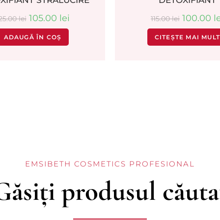
XIFIANT STRALUCIRE
DETOXIFIANT
105.00
lei
100.00
l
25.00
lei
115.00
lei
ADAUGĂ ÎN COȘ
CITEȘTE MAI MUL
EMSIBETH COSMETICS PROFESIONAL
Găsiți produsul căuta