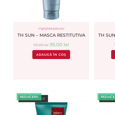
Ingrijirea parului
TH SUN – MASCA RESTITUTIVA
TH SU
95.00
lei
115.00
lei
ADAUGĂ ÎN COȘ
REDUCERI!
REDUCER
OUT OF STOCK
OUT OF