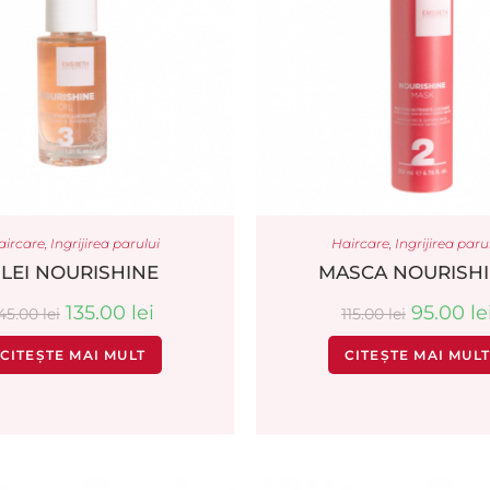
aircare
,
Ingrijirea parului
Haircare
,
Ingrijirea paru
LEI NOURISHINE
MASCA NOURISH
135.00
lei
95.00
le
45.00
lei
115.00
lei
CITEȘTE MAI MULT
CITEȘTE MAI MUL