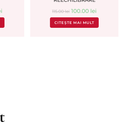
REECHILIBRARE
ei
100.00
lei
115.00
lei
T
CITEȘTE MAI MULT
t