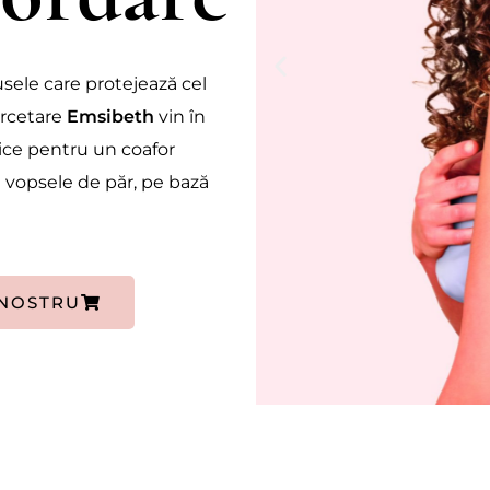
sele care protejează cel
ercetare
Emsibeth
vin în
unice pentru un coafor
 vopsele de păr, pe bază
NOSTRU