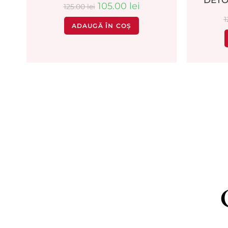
DETO
105.00
lei
125.00
lei
1
ADAUGĂ ÎN COȘ