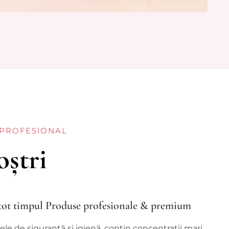
 PROFESIONAL
oștri
e tot timpul Produse profesionale & premium
e de siguranță și igienă, conțin concentrații mari