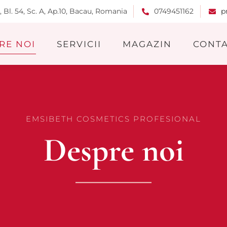
4, Bl. 54, Sc. A, Ap.10, Bacau, Romania
0749451162
p
RE NOI
SERVICII
MAGAZIN
CONT
EMSIBETH COSMETICS PROFESIONAL
Despre noi