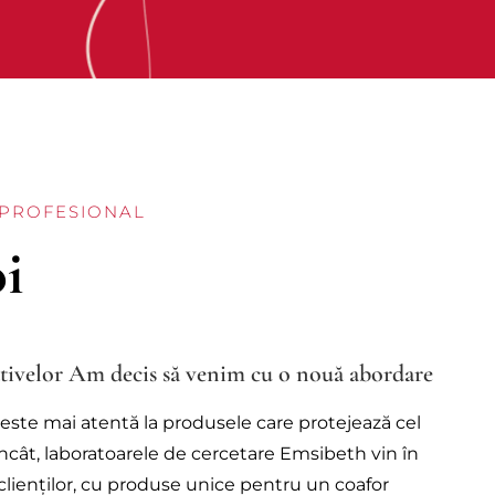
 PROFESIONAL
i
tivelor Am decis să venim cu o nouă abordare
este mai atentă la produsele care protejează cel
încât, laboratoarele de cercetare Emsibeth vin în
a clienților, cu produse unice pentru un coafor