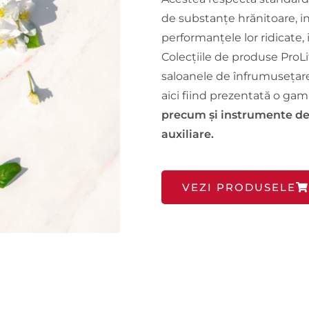
de substanțe hrănitoare, in
performanțele lor ridicate, 
Colecțiile de produse ProL
saloanele de înfrumusețare
aici fiind prezentată o gam
precum și instrumente de c
auxiliare.
VEZI PRODUSELE