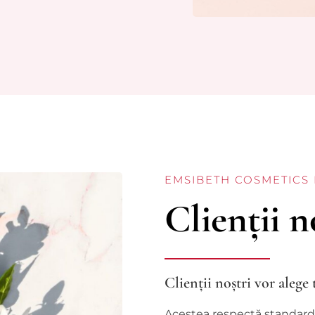
EMSIBETH COSMETICS
Clienții n
Clienții noștri vor aleg
Acestea respectă standardel