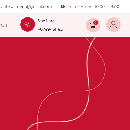
rolifeconcept@gmail.com
Luni – Vineri: 10.00 – 18.00
Sună-ne
0
ACT
+0749451162