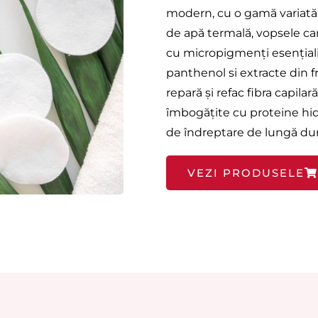
modern, cu o gamă variată 
de apă termală, vopsele ca
cu micropigmenți esențiali 
panthenol si extracte din f
repară și refac fibra capil
îmbogățite cu proteine hidr
de îndreptare de lungă dur
VEZI PRODUSELE