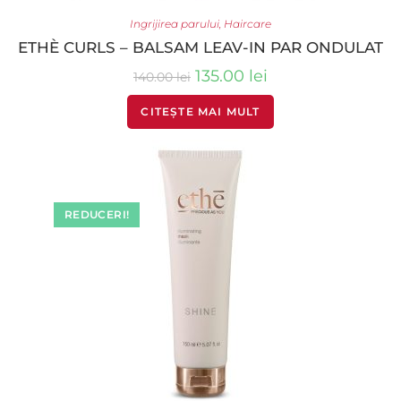
Ingrijirea parului
,
Haircare
ETHÈ CURLS – BALSAM LEAV-IN PAR ONDULAT
135.00
lei
140.00
lei
CITEȘTE MAI MULT
REDUCERI!