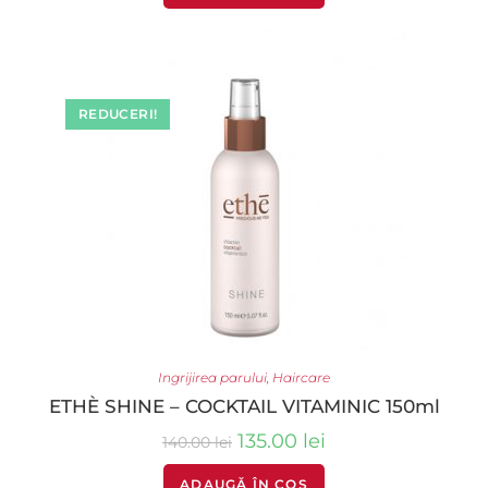
REDUCERI!
Ingrijirea parului
,
Haircare
ETHÈ SHINE – COCKTAIL VITAMINIC 150ml
135.00
lei
140.00
lei
ADAUGĂ ÎN COȘ