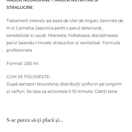
MASCA NOURISHINE – MASCA NUTRITIVA SI
STRALUCIRE
Tratament intensiv pe baza de Ulei de Argan, Seminte de
In si Camellia Japonica pentru parul deteriorat,
sensibilizat si uscat. Hraneste, hidrateaza, disciplineaza
parul lasandu-l moale, stralucitor si revitalizat. Formula
profesionala.
Format: 200 ml
CUM SE FOLOSESTE:
După șampon Nourshine, distribuiți uniform pe lungimi
și vârfuri. Se lasa sa actioneze 5-10 minute. Clătiți bine.
S-ar putea să-ți placă și…