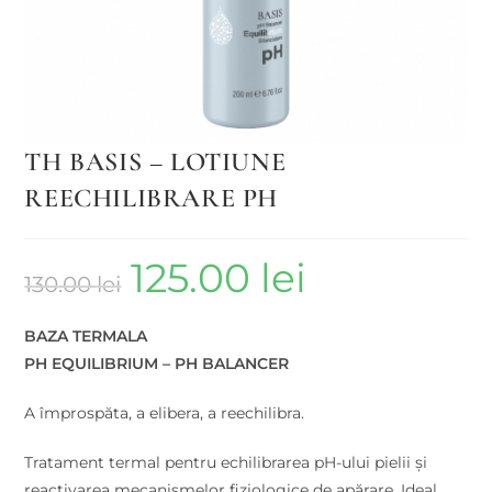
TH BASIS – LOTIUNE
REECHILIBRARE PH
125.00
lei
130.00
lei
BAZA TERMALA
PH EQUILIBRIUM – PH BALANCER
A împrospăta, a elibera, a reechilibra.
Tratament termal pentru echilibrarea pH-ului pielii și
reactivarea mecanismelor fiziologice de apărare. Ideal