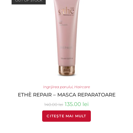
OUT OF STOCK
Ingrijirea parului
,
Haircare
ETHÈ REPAIR – MASCA REPARATOARE
135.00
lei
140.00
lei
CITEȘTE MAI MULT